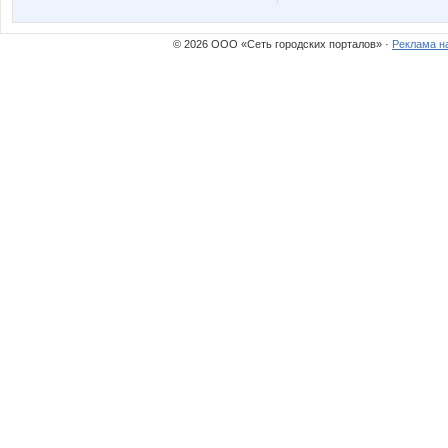
Nathalie
Natus
© 2026 ООО «Сеть городских порталов» ·
Реклама н
OlgaValerievna
Olgs
Shelma-85
Siaga
XMSX
Ya
angel_xxi
anna-