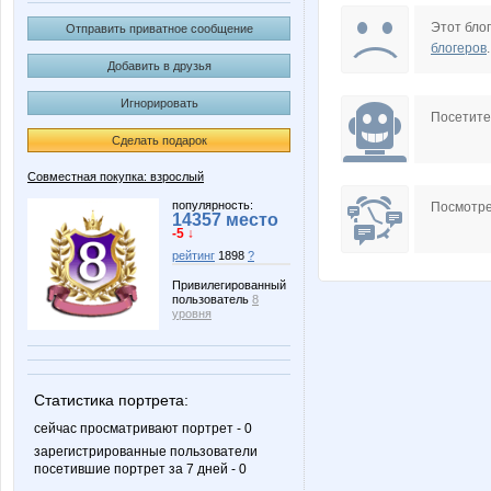
Aleva
Ang
Этот блог
Отправить приватное сообщение
блогеров
.
Добавить в друзья
Игнорировать
Choly
Extension
Посетит
Сделать подарок
Совместная покупка: взрослый
Juf
Julia17
популярность:
Посмотре
14357 место
-5 ↓
рейтинг
1898
?
Привилегированный
пользователь
8
LI**SET**E
LanaN
уровня
Статистика портрета:
MamaNT
Marta K
сейчас просматривают портрет - 0
зарегистрированные пользователи
посетившие портрет за 7 дней - 0