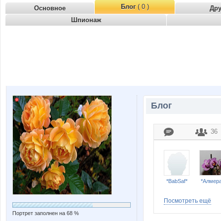
Блог
( 0 )
Основное
Др
Шпионаж
Блог
36
*BabSaf*
*Алмера
Посмотреть ещё
Портрет заполнен на 68 %